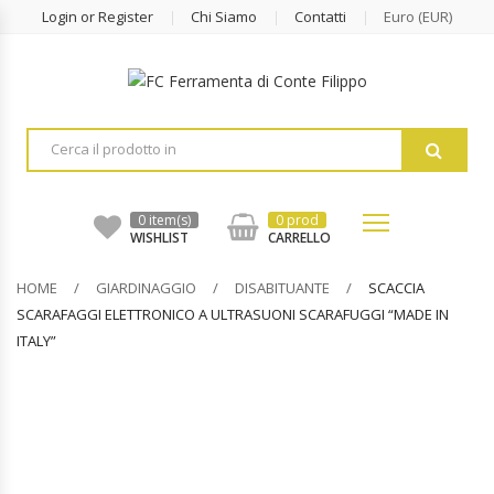
Login or Register
Chi Siamo
Contatti
Euro (EUR)
Nuovi Prodotti
Prodotti In Offerta
Home Page
Prodotti In Evidenza
Chi Siamo
0 item(s)
0 prod
WISHLIST
CARRELLO
Più Venduti
Contatti
HOME
GIARDINAGGIO
DISABITUANTE
SCACCIA
Acquista
SCARAFAGGI ELETTRONICO A ULTRASUONI SCARAFUGGI “MADE IN
ITALY”
Blog