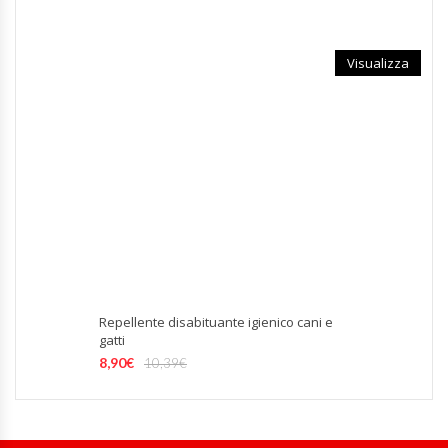
Visualizza
Repellente disabituante igienico cani e
gatti
8,90
€
10,39
€